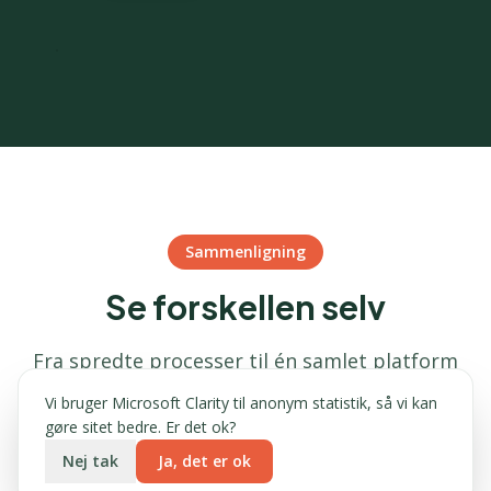
Set fra portalen
Sammenligning
Se forskellen selv
Fra spredte processer til én samlet platform
Vi bruger Microsoft Clarity til anonym statistik, så vi kan
gøre sitet bedre. Er det ok?
Nej tak
Ja, det er ok
DA
EN
DE