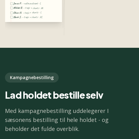
målmandssæt · L
–
Jonas P.
Mikkel R.
–
trøje + shorts · M
trøje + shorts · L
–
Oliver H.
Noah S.
–
trøje + shorts · XL
Lav
Opret
dublet
linje
Lav
Opret
dublet
linje
Kampagnebestilling
Lad holdet bestille selv
Med kampagnebestilling uddelegerer I
sæsonens bestilling til hele holdet - og
beholder det fulde overblik.