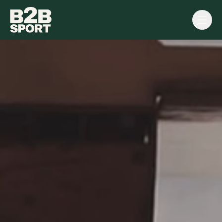
Forside
Platformen
For brands
For klubber
Kontakt
Book demo