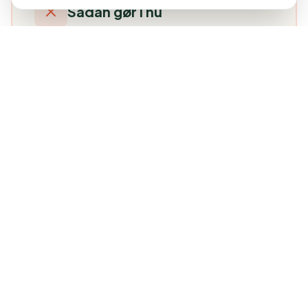
Sådan gør I nu
Regneark sendt frem og tilbage
Uendelige email-tråde om ordrer
Adskilte værktøjer uden sammenhæng
Manuel opfølgning på aftaler
Udløbne aftaler der falder mellem to stole
Sådan kan det være